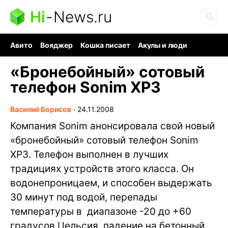
Hi
-
News.ru
Авито
Вояджер
Кошка писает
Акулы и люди
Ядерная война
Ядовитые пауки
Судоку и пазлы
«Бронебойный» сотовый
телефон Sonim XP3
Василий Борисов
∙
24.11.2008
Компания Sonim анонсировала свой новый
«бронебойный» сотовый телефон Sonim
XP3. Телефон выполнен в лучших
традициях устройств этого класса. Он
водонепроницаем, и способен выдержать
30 минут под водой, перепады
температуры в диапазоне -20 до +60
градусов Цельсия, падение на бетонный