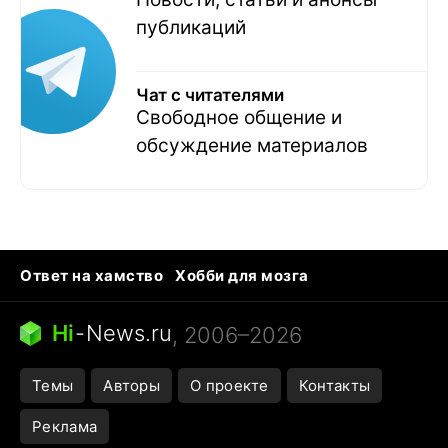
публикаций
Чат с читателями
Свободное общение и
обсуждение материалов
Ответ на хамство
Хобби для мозга
Бензин 100 vs 95
Тунцы в океанариуме
Следующая пандемия
Google Maps открытие
Hi
-
News.ru
, 2006–2026
Темы
Авторы
О проекте
Контакты
Реклама