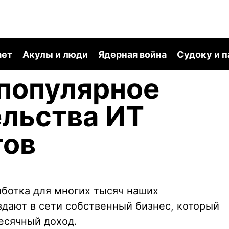
ает
Акулы и люди
Ядерная война
Судоку и 
 популярное
льства ИТ
тов
аботка для многих тысяч наших
здают в сети собственный бизнес, который
есячный доход.