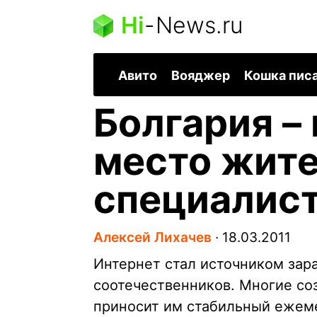
Hi
-
News.ru
Авито
Вояджер
Кошка пис
Болгария –
место жите
специалис
Алексей Лихачев
∙
18.03.2011
Интернет стал источником зар
соотечественников. Многие со
приносит им стабильный ежем