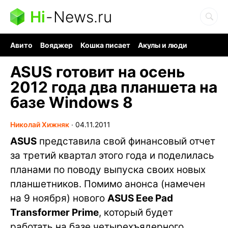
Hi
-
News.ru
Авито
Вояджер
Кошка писает
Акулы и люди
Ядерная война
Судоку и пазлы
Ядовитые пауки
ASUS готовит на осень
2012 года два планшета на
базе Windows 8
Николай Хижняк
∙
04.11.2011
ASUS
представила свой финансовый отчет
за третий квартал этого года и поделилась
планами по поводу выпуска своих новых
планшетников. Помимо анонса (намечен
на 9 ноября) нового
ASUS Eee Pad
Transformer Prime
, который будет
работать на базе четырехъядерного