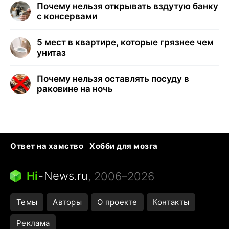
Почему нельзя открывать вздутую банку
с консервами
5 мест в квартире, которые грязнее чем
унитаз
Почему нельзя оставлять посуду в
раковине на ночь
Ответ на хамство
Хобби для мозга
Бензин 100 и 95
Тунцы в океанариуме
Следующая пандемия
Google Maps открытие
Hi
-
News.ru
, 2006–2026
Темы
Авторы
О проекте
Контакты
Реклама