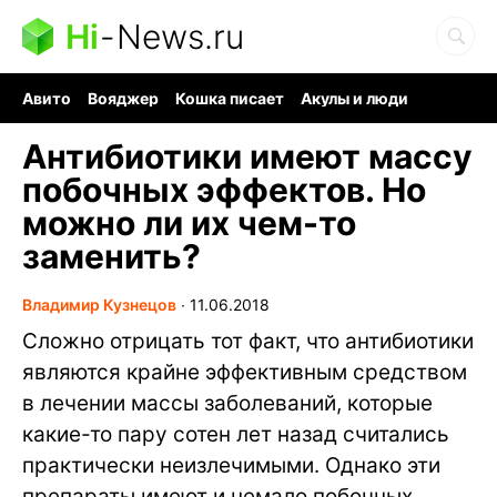
Hi
-
News.ru
Авито
Вояджер
Кошка писает
Акулы и люди
Ядерная война
Судоку и пазлы
Ядовитые пауки
Антибиотики имеют массу
побочных эффектов. Но
можно ли их чем-то
заменить?
Владимир Кузнецов
∙
11.06.2018
Сложно отрицать тот факт, что антибиотики
являются крайне эффективным средством
в лечении массы заболеваний, которые
какие-то пару сотен лет назад считались
практически неизлечимыми. Однако эти
препараты имеют и немало побочных