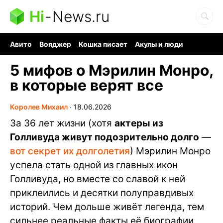
Hi
-
News.ru
Авито
Вояджер
Кошка писает
Акулы и люди
Ядерная война
Судоку и пазлы
Ядовитые пауки
5 мифов о Мэрилин Монро,
в которые верят все
Королев Михаил
∙
18.06.2026
За 36 лет жизни (хотя
актеры из
Голливуда живут подозрительно долго
—
вот секрет их долголетия
) Мэрилин Монро
успела стать одной из главных икон
Голливуда, но вместе со славой к ней
приклеились и десятки полуправдивых
историй. Чем дольше живёт легенда, тем
сильнее реальные факты её биографии