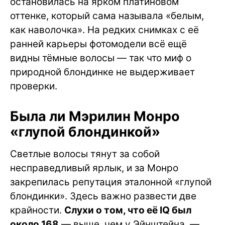
остановилась на ярком платиновом
оттенке, который сама называла «белым,
как наволочка». На редких снимках с её
ранней карьеры фотомодели всё ещё
видны тёмные волосы — так что миф о
природной блондинке не выдерживает
проверки.
Была ли Мэрилин Монро
«глупой блондинкой»
Светлые волосы тянут за собой
несправедливый ярлык, и за Монро
закрепилась репутация эталонной «глупой
блондинки». Здесь важно развести две
крайности.
Слухи о том, что её IQ был
около 168
— выше, чем у Эйнштейна, —