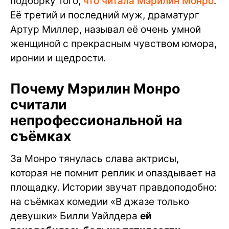
подборку того,
что читала Мэрилин Монро
.
Её третий и последний муж, драматург
Артур Миллер, называл её очень умной
женщиной с прекрасным чувством юмора,
иронии и щедрости.
Почему Мэрилин Монро
считали
непрофессиональной на
съёмках
За Монро тянулась слава актрисы,
которая не помнит реплик и опаздывает на
площадку. Истории звучат правдоподобно:
на съёмках комедии «В джазе только
девушки» Билли Уайлдера
ей