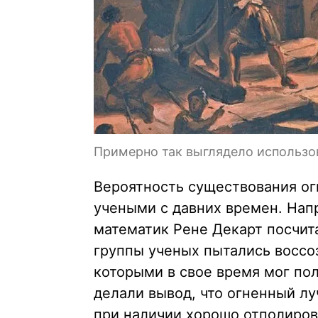
Примерно так выглядело использо
Вероятность существования ог
учеными с давних времен. Нап
математик Рене Декарт посчит
группы ученых пытались воссо
которыми в свое время мог по
делали вывод, что огненный л
при наличии хорошо отполиро