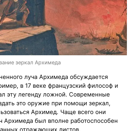
вание зеркал Архимеда
ненного луча Архимеда обсуждается
ример, в 17 веке французский философ и
ал эту легенду ложной. Современные
здать это оружие при помощи зеркал,
льзоваться Архимед. Чаще всего они
уч Архимеда был вполне работоспособен
ванных отражающих листов.