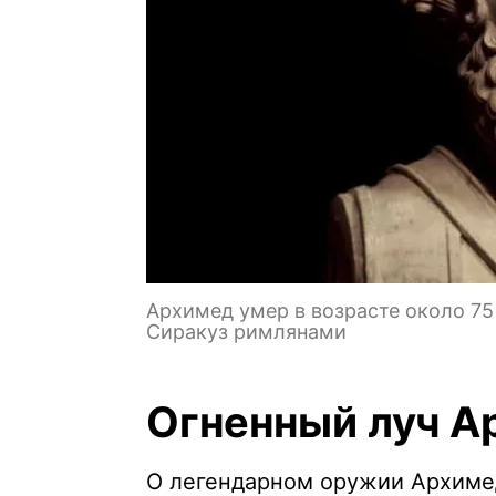
Архимед умер в возрасте около 75 
Сиракуз римлянами
Огненный луч А
О легендарном оружии Архимед