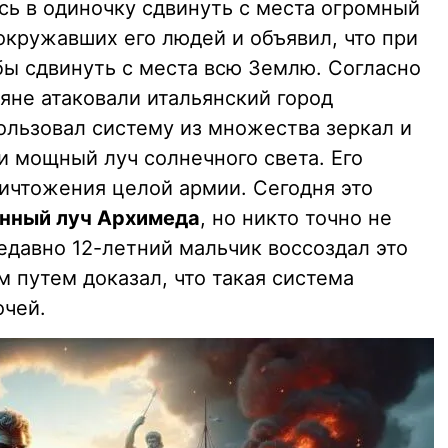
сь в одиночку сдвинуть с места огромный
окружавших его людей и объявил, что при
бы сдвинуть с места всю Землю. Согласно
яне атаковали итальянский город
ользовал систему из множества зеркал и
и мощный луч солнечного света. Его
ничтожения целой армии. Сегодня это
енный луч Архимеда
, но никто точно не
едавно 12-летний мальчик воссоздал это
 путем доказал, что такая система
очей.