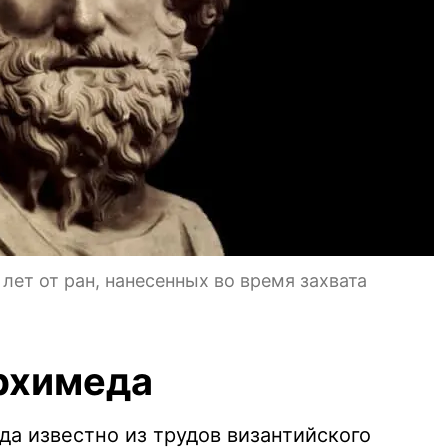
лет от ран, нанесенных во время захвата
рхимеда
а известно из трудов византийского