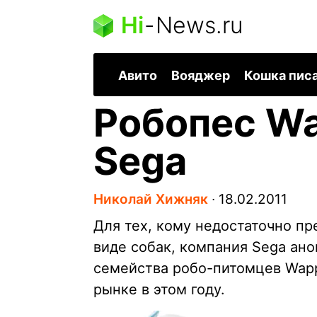
Hi
-
News.ru
Авито
Вояджер
Кошка пис
Робопес Wa
Sega
Николай Хижняк
∙
18.02.2011
Для тех, кому недостаточно п
виде собак, компания Sega ан
семейства робо-питомцев Wapp
рынке в этом году.