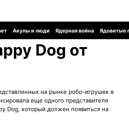
ает
Акулы и люди
Ядерная война
Ядовитые 
ppy Dog от
редставленных на рынке робо-игрушек в
онсировала еще одного представителя
y Dog, который должен появиться на