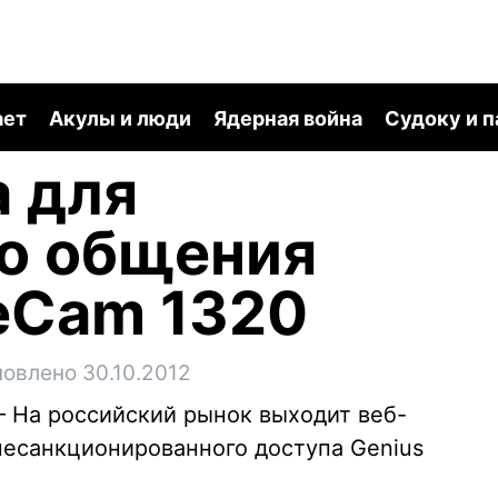
ает
Акулы и люди
Ядерная война
Судоку и 
 для
го общения
eCam 1320
новлено 30.10.2012
– На российский рынок выходит веб-
несанкционированного доступа Genius