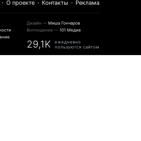
·
О проекте
·
Контакты
·
Реклама
Дизайн —
Миша Гончаров
ности
Воплощение —
101 Медиа
шение
29,1K
ежедневно
пользуются сайтом