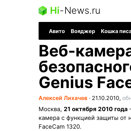
Hi
-
News.ru
Авито
Вояджер
Кошка пис
Веб-камера
безопасно
Genius Fac
Алексей Лихачев
∙
21.10.2010,
об
Москва,
21 октября 2010 года
камера с функцией защиты от 
FaceCam 1320.