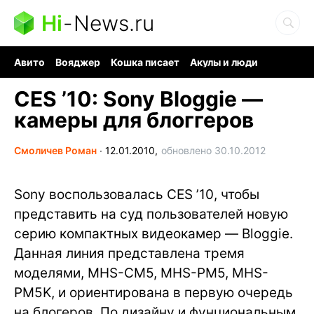
Hi
-
News.ru
Авито
Вояджер
Кошка писает
Акулы и люди
Ядерная война
Судоку и пазлы
Ядовитые пауки
CES ’10: Sony Bloggie —
камеры для блоггеров
Смоличев Роман
∙
12.01.2010,
обновлено 30.10.2012
Sony воспользовалась CES ’10, чтобы
представить на суд пользователей новую
серию компактных видеокамер — Bloggie.
Данная линия представлена тремя
моделями, MHS-CM5, MHS-PM5, MHS-
PM5K, и ориентирована в первую очередь
на блогеров. По дизайну и фунциональным