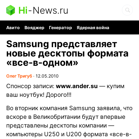
Hi
-
News.ru
Авито
Вояджер
Генератор
Ядерная война
Судоку и пазлы
Бензин 100 и 95
Хобби для мозга
Samsung представляет
новые десктопы формата
«все-в-одном»
Олег Тригуб
∙
12.05.2010
Спонсор записи:
www.ander.su
— купим
ваш ноутбук! Дорого!!!
Во вторник компания Samsung заявила, что
вскоре в Великобритании будут впервые
представлены десктопы компании —
компьютеры U250 и U200 формата «все-в-