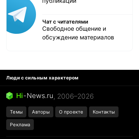
публикаций
Чат с читателями
Свободное общение и
обсуждение материалов
Люди с сильным характером
Кошка писает на кровать
Тунцы в океанариуме
Ядовитые пауки России
Hi
-
News.ru
, 2006–2026
Города в ядерной войне
Открытие в Google Maps
Темы
Авторы
О проекте
Контакты
Реклама