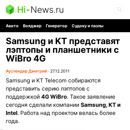
Hi
-
News.ru
Авито
Вояджер
Генератор
Судоку и пазлы
Хобби для мозга
Бензин 100 vs 95
Следующая пандемия
Samsung и KT представят
лэптопы и планшетники с
WiBro 4G
Ауслендер Дмитрий
∙
27.12.2011
Samsung и KT Telecom собираются
представить серию лэптопов с
поддержкой
4G WiBro
. Такое заявление
сегодня сделали компании
Samsung, KT и
Intel
. Работа над проектом велась более
года.