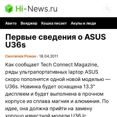
Hi
-
News.ru
Авито
Вояджер
Кошка писает
Акулы и люди
Ядерная война
Судоку и пазлы
Ядовитые пауки
Первые сведения о ASUS
U36s
Смоличев Роман
∙
18.04.2011
Как сообщает Tech Connect Magazine,
ряды ультрапортативных laptop ASUS
скоро пополнятся одной новой моделью —
U36s. Новинка будет оснащена 13.3″
дисплеем и будет выполнена в прочном
корпусе из сплава магния и алюминия. По
идее, она должна прийти на замену
хорошо известной модели U36Jc.