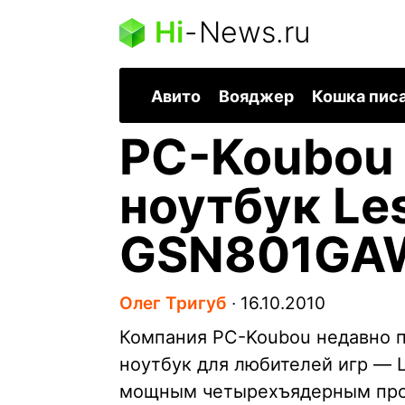
Hi
-
News.ru
Авито
Вояджер
Кошка пис
PC-Koubou
ноутбук Le
GSN801GA
Олег Тригуб
∙
16.10.2010
Компания PC-Koubou недавно 
ноутбук для любителей игр —
мощным четырехъядерным проце