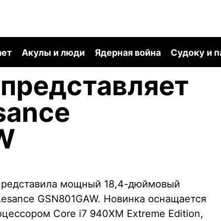
ает
Акулы и люди
Ядерная война
Судоку и 
 представляет
sance
W
представила мощный 18,4-дюймовый
 Lesance GSN801GAW. Новинка оснащается
ссором Core i7 940XM Extreme Edition,