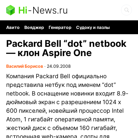
Hi
-
News.ru
Авито
Вояджер
Генератор
Судоку и пазлы
Хобби для мозга
Бензин 100 vs 95
Следующая пандемия
Packard Bell “dot” netbook
— клон Aspire One
Василий Борисов
∙
24.09.2008
Компания Packard Bell официально
представила нетбук под именем “dot”
netbook. В оснащение новинки входит 8.9-
дюймовый экран с разрешением 1024 х
600 пикселей, новейший процессор Intel
Atom, 1 гигабайт оперативной памяти,
жесткий диск с объемом 160 гигабайт,
встроенная web-камера, слоты для