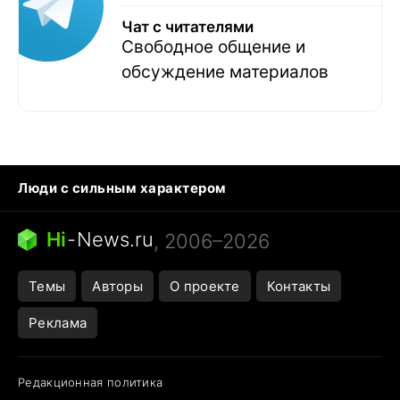
Чат с читателями
Свободное общение и
обсуждение материалов
Люди с сильным характером
Кошка писает на кровать
Тунцы в океанариуме
Ядовитые пауки России
Hi
-
News.ru
, 2006–2026
Города в ядерной войне
Открытие в Google Maps
Темы
Авторы
О проекте
Контакты
Реклама
Редакционная политика