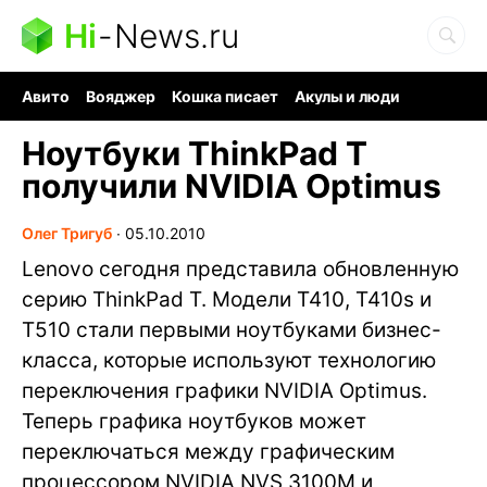
Hi
-
News.ru
Авито
Вояджер
Кошка писает
Акулы и люди
Ядерная война
Судоку и пазлы
Ядовитые пауки
Ноутбуки ThinkPad T
получили NVIDIA Optimus
Олег Тригуб
∙
05.10.2010
Lenovo сегодня представила обновленную
серию ThinkPad T. Модели T410, T410s и
T510 стали первыми ноутбуками бизнес-
класса, которые используют технологию
переключения графики NVIDIA Optimus.
Теперь графика ноутбуков может
переключаться между графическим
процессором NVIDIA NVS 3100M и