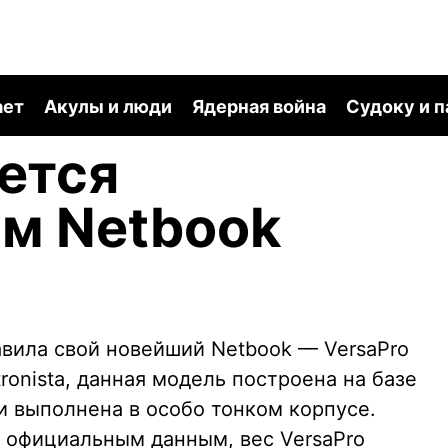
ает
Акулы и люди
Ядерная война
Судоку и 
ется
м Netbook
вила свой новейший Netbook — VersaPro
tronista, данная модель построена на базе
 и выполнена в особо тонком корпусе.
о официальным данным, вес VersaPro