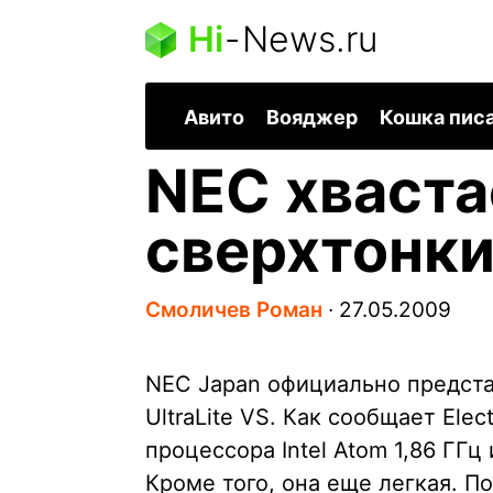
Hi
-
News.ru
Авито
Вояджер
Кошка пис
NEC хваста
сверхтонки
Смоличев Роман
∙
27.05.2009
NEC Japan официально предста
UltraLite VS. Как сообщает Elec
процессора Intel Atom 1,86 ГГц
Кроме того, она еще легкая. П