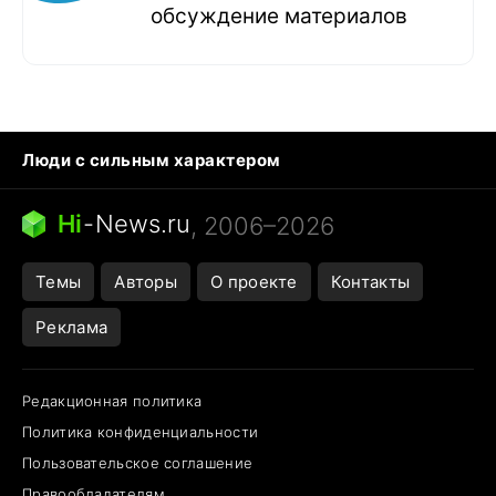
обсуждение материалов
Люди с сильным характером
Кошка писает на кровать
Тунцы в океанариуме
Ядовитые пауки России
Hi
-
News.ru
, 2006–2026
Города в ядерной войне
Открытие в Google Maps
Темы
Авторы
О проекте
Контакты
Реклама
Редакционная политика
Политика конфиденциальности
Пользовательское соглашение
Правообладателям