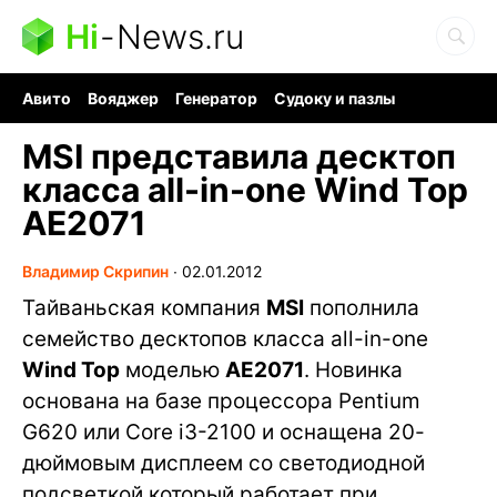
Hi
-
News.ru
Авито
Вояджер
Генератор
Судоку и пазлы
Хобби для мозга
Бензин 100 vs 95
Следующая пандемия
MSI представила десктоп
класса all-in-one Wind Top
AE2071
Владимир Скрипин
∙
02.01.2012
Тайваньская компания
MSI
пополнила
семейство десктопов класса all-in-one
Wind Top
моделью
AE2071
. Новинка
основана на базе процессора Pentium
G620 или Core i3-2100 и оснащена 20-
дюймовым дисплеем со светодиодной
подсветкой который работает при