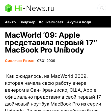
Hi
-
News.ru
Авито
Вояджер
Кошка писает
Акулы и люди
Ядерная война
Ядовитые пауки
Судоку и пазлы
MacWorld ’09: Apple
представила первый 17″
MacBook Pro Unibody
Смоличев Роман
∙
07.01.2009
Как ожидалось, на MacWorld 2009,
которая начала свою работу вчера
вечером в Сан-Франциско, США, Apple
официально представила свой первый 17-
дюймовый ноутбук MacBook Pro из серии
Unibody. До сих пор это семейство было