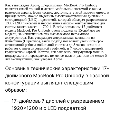
Как утверждает Apple, 17-дюймовый MacBook Pro Unibody
является самой тонкой и легкой мобильной системой с таким
размером экрана. Если честно, достоинств у этой модели много, и
прежде всего, можно выделить высококачественный дисплей с
светодиодной (LED) подсветкой, который обладает разрешением
1900×1200 пикселей и необычайно высокой контрастностью для
систем такого класса — 700:1. В всём остальном 17-дюймовая
модель MacBook Pro Unibody очень похожа на 15-дюймовую
модели, за исключением так называемого несъёмного
аккумулятора. Как утверждает американская компания из
Купертино (Cupertino), такой подход позволяет увеличить срок
автономной работы мобильной системы до 8 часов, если она
работает с интегрированной графикой, и 7 часов с дискретной
графической картой. Кстати, как заявлено, аккумулятор можно
подзаряжать и перезаряжать не менее тысячи раз, или не менее 5
лет эксплуатации, как уверяет Apple.
Основные технические характеристики 17-
дюймового MacBook Pro Unibody в базовой
конфигурации выглядят следующим
образом:
17-дюймовый дисплей с разрешением
1920×1200 и с LED подсветкой