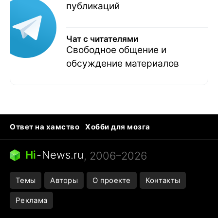
публикаций
Чат с читателями
Свободное общение и
обсуждение материалов
Ответ на хамство
Хобби для мозга
Бензин 100 vs 95
Тунцы в океанариуме
Следующая пандемия
Google Maps открытие
Hi
-
News.ru
, 2006–2026
Темы
Авторы
О проекте
Контакты
Реклама