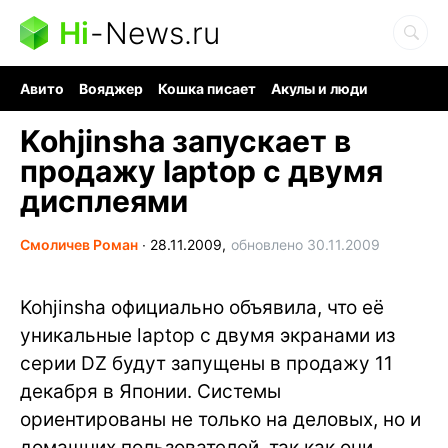
Hi
-
News.ru
Авито
Вояджер
Кошка писает
Акулы и люди
Ядерная война
Судоку и пазлы
Ядовитые пауки
Kohjinsha запускает в
продажу laptop с двумя
дисплеями
Смоличев Роман
∙
28.11.2009,
обновлено 30.11.2009
Kohjinsha официально объявила, что её
уникальные laptop c двумя экранами из
серии DZ будут запущены в продажу 11
декабря в Японии. Системы
ориентированы не только на деловых, но и
домашних пользователей, так как они