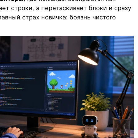
ает строки, а перетаскивает блоки и сразу
лавный страх новичка: боязнь чистого