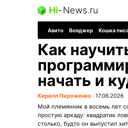
Hi
-
News.ru
Авито
Вояджер
Кошка пис
Как научит
программир
начать и к
Кирилл Пироженко
∙
17.06.2026
Мой племянник в восемь лет со
простую аркаду: квадратик ло
столько, будто он выпустил хит