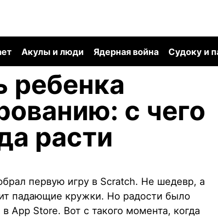
ает
Акулы и люди
Ядерная война
Судоку и 
ь ребенка
ованию: с чего
уда расти
брал первую игру в Scratch. Не шедевр, а
вит падающие кружки. Но радости было
 в App Store. Вот с такого момента, когда