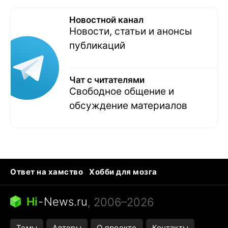
Новостной канал
Новости, статьи и анонсы
публикаций
Чат с читателями
Свободное общение и
обсуждение материалов
Ответ на хамство
Хобби для мозга
Бензин 100 и 95
Тунцы в океанариуме
Следующая пандемия
Google Maps открытие
Hi
-
News.ru
, 2006–2026
Темы
Авторы
О проекте
Контакты