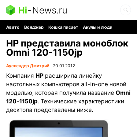
Hi
-
News.ru
Авито
Вояджер
Кошка писает
Акулы и люди
Ядерная война
Судоку и пазлы
Ядовитые пауки
HP представила моноблок
Omni 120-1150jp
Ауслендер Дмитрий
∙
20.01.2012
Компания
HP
расширила линейку
настольных компьютеров all-in-one новой
моделью, которая получила название
Omni
120-1150jp
. Технические характеристики
десктопа представлены ниже.