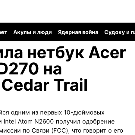
ает
Акулы и люди
Ядерная война
Судоку и 
ла нетбук Acer
 D270 на
Cedar Trail
ийся одним из первых 10-дюймовых
м Intel Atom N2600 получил одобрение
ссии по Связи (FCC), что говорит о его