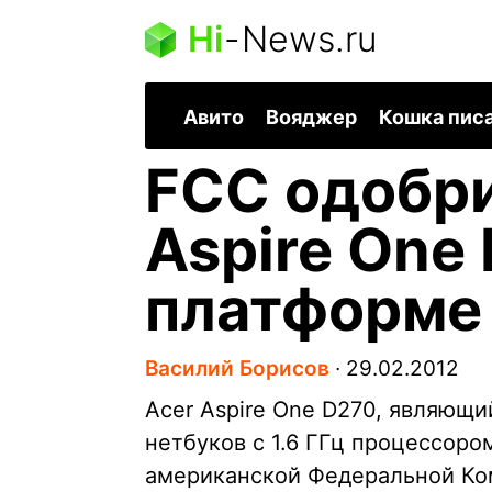
Hi
-
News.ru
Авито
Вояджер
Кошка пис
FCC одобри
Aspire One
платформе 
Василий Борисов
∙
29.02.2012
Acer Aspire One D270, являющ
нетбуков с 1.6 ГГц процессоро
американской Федеральной Коми