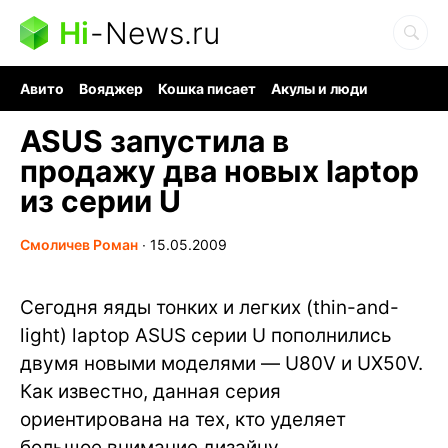
Hi
-
News.ru
Авито
Вояджер
Кошка писает
Акулы и люди
Ядерная война
Судоку и пазлы
Ядовитые пауки
ASUS запустила в
продажу два новых laptop
из серии U
Смоличев Роман
∙
15.05.2009
Сегодня яяды тонких и легких (thin-and-
light) laptop ASUS серии U пополнились
двумя новыми моделями — U80V и UX50V.
Как известно, данная серия
ориентирована на тех, кто уделяет
большое внимание дизайну,