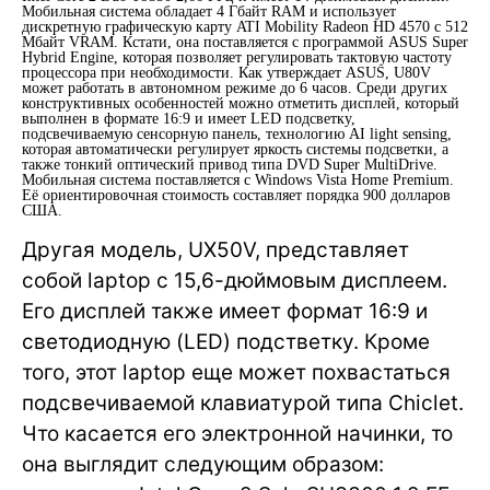
Мобильная система обладает 4 Гбайт RAM и использует
дискретную графическую карту ATI Mobility Radeon HD 4570 с 512
Мбайт VRAM. Кстати, она поставляется с программой ASUS Super
Hybrid Engine, которая позволяет регулировать тактовую частоту
процессора при необходимости. Как утверждает ASUS, U80V
может работать в автономном режиме до 6 часов. Среди других
конструктивных особенностей можно отметить дисплей, который
выполнен в формате 16:9 и имеет LED подсветку,
подсвечиваемую сенсорную панель, технологию AI light sensing,
которая автоматически регулирует яркость системы подсветки, а
также тонкий оптический привод типа DVD Super MultiDrive.
Мобильная система поставляется с Windows Vista Home Premium.
Её ориентировочная стоимость составляет порядка 900 долларов
США.
Другая модель, UX50V, представляет
собой laptop с 15,6-дюймовым дисплеем.
Его дисплей также имеет формат 16:9 и
светодиодную (LED) подстветку. Кроме
того, этот laptop еще может похвастаться
подсвечиваемой клавиатурой типа Chiclet.
Что касается его электронной начинки, то
она выглядит следующим образом: