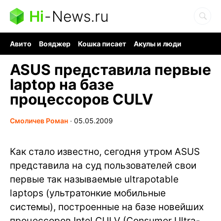
Hi
-
News.ru
Авито
Вояджер
Кошка писает
Акулы и люди
Ядерная война
Судоку и пазлы
Ядовитые пауки
ASUS представила первые
laptop на базе
процессоров CULV
Смоличев Роман
∙
05.05.2009
Как стало известно, сегодня утром ASUS
представила на суд пользователей свои
первые так называемые ultrapotable
laptops (ультратонкие мобильные
системы), построенные на базе новейших
процессоров Intel CULV (Consumer Ultra-