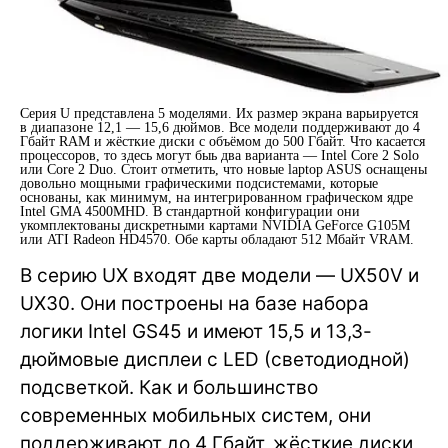
Серия U представлена 5 моделями. Их размер экрана варьируется
в диапазоне 12,1 — 15,6 дюймов. Все модели поддерживают до 4
Гбайт RAM и жёсткие диски с объёмом до 500 Гбайт. Что касается
процессоров, то здесь могут быь два варианта — Intel Core 2 Solo
или Core 2 Duo. Стоит отметить, что новые laptop ASUS оснащены
довольно мощными графическими подсистемами, которые
основаны, как минимум, на интегрированном графическом ядре
Intel GMA 4500MHD. В стандартной конфигурации они
укомплектованы дискретными картами NVIDIA GeForce G105M
или ATI Radeon HD4570. Обе карты обладают 512 Мбайт VRAM.
В серию UX входят две модели — UX50V и
UX30. Они построены на базе набора
логики Intel GS45 и имеют 15,5 и 13,3-
дюймовые дисплеи с LED (светодиодной)
подсветкой. Как и большинство
современных мобильных систем, они
поддерживают до 4 Гбайт, жёсткие диски