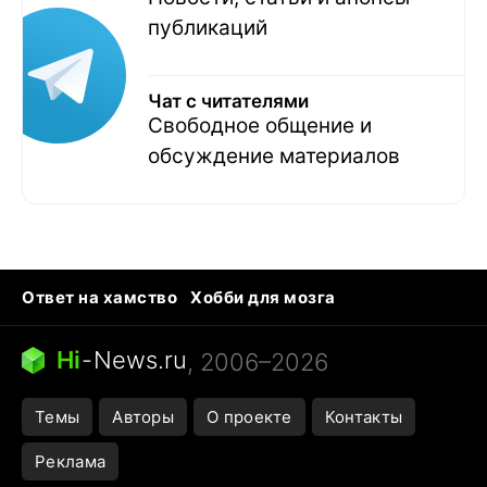
публикаций
Чат с читателями
Свободное общение и
обсуждение материалов
Ответ на хамство
Хобби для мозга
Бензин 100 и 95
Тунцы в океанариуме
Следующая пандемия
Google Maps открытие
Hi
-
News.ru
, 2006–2026
Темы
Авторы
О проекте
Контакты
Реклама