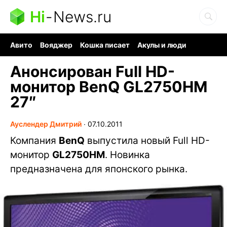
Hi
-
News.ru
Авито
Вояджер
Кошка писает
Акулы и люди
Ядерная война
Судоку и пазлы
Ядовитые пауки
Анонсирован Full HD-
монитор BenQ GL2750HM
27″
Ауслендер Дмитрий
∙
07.10.2011
Компания
BenQ
выпустила новый Full HD-
монитор
GL2750HM
. Новинка
предназначена для японского рынка.