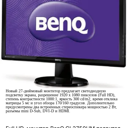
Новый 27-дюймовый монтитор предлагает светодиодную
подсветку экрана, разрешение 1920 x 1080 пикселов (Full HD),
степень контрастности 1000:1, яркость 300 cd/m2, время отклика
матрицы 5 мс и угол обзора 170/160 градусов. Дополнительно
предусмотрены два встроенных стереоспикера мощностью 2 Вт,
разъемы mini D-Sub, DVI-D и HDMI.