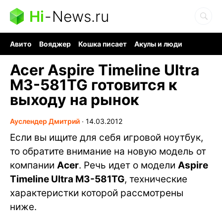
Hi
-
News.ru
Авито
Вояджер
Кошка писает
Акулы и люди
Ядерная война
Судоку и пазлы
Ядовитые пауки
Acer Aspire Timeline Ultra
M3-581TG готовится к
выходу на рынок
Ауслендер Дмитрий
∙
14.03.2012
Если вы ищите для себя игровой ноутбук,
то обратите внимание на новую модель от
компании
Acer
. Речь идет о модели
Aspire
Timeline Ultra M3-581TG
, технические
характеристки которой рассмотрены
ниже.