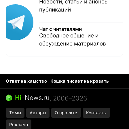
Новости, статьи и анонсы
публикаций
Чат с читателями
Свободное общение и
обсуждение материалов
Ответ на хамство
Кошка писает на кровать
Тунцы в океанариуме
Следующая пандемия
Ядовитые пауки России
Hi
-
News.ru
, 2006–2026
Открытие в Google Maps
Темы
Авторы
О проекте
Контакты
Реклама