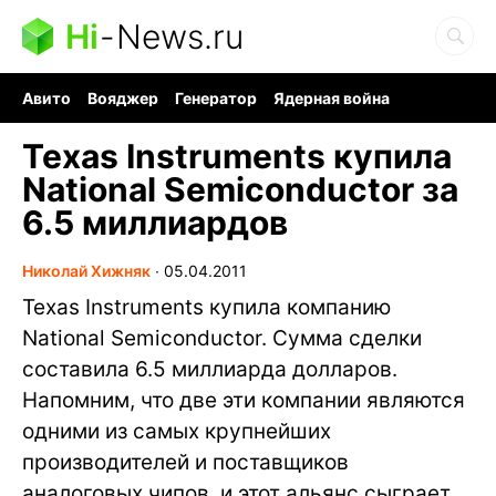
Hi
-
News.ru
Авито
Вояджер
Генератор
Ядерная война
Судоку и пазлы
Бензин 100 и 95
Хобби для мозга
Texas Instruments купила
National Semiconductor за
6.5 миллиардов
Николай Хижняк
∙
05.04.2011
Texas Instruments купила компанию
National Semiconductor. Сумма сделки
составила 6.5 миллиарда долларов.
Напомним, что две эти компании являются
одними из самых крупнейших
производителей и поставщиков
аналоговых чипов, и этот альянс сыграет