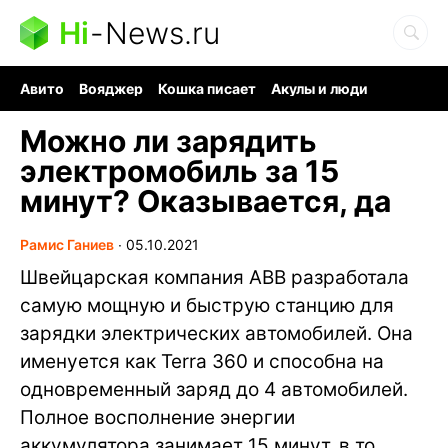
Hi
-
News.ru
Авито
Вояджер
Кошка писает
Акулы и люди
Ядерная война
Ядовитые пауки
Судоку и пазлы
Можно ли зарядить
электромобиль за 15
минут? Оказывается, да
Рамис Ганиев
∙
05.10.2021
Швейцарская компания ABB разработала
самую мощную и быструю станцию для
зарядки электрических автомобилей. Она
именуется как Terra 360 и способна на
одновременный заряд до 4 автомобилей.
Полное восполнение энергии
аккумулятора занимает 15 минут, в то