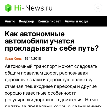
Hi
-
News.ru
Авито
Вояджер
Кошка писает
Акулы и люди
Ядерная война
Судоку и пазлы
Ядовитые пауки
Как автономные
автомобили учатся
прокладывать себе путь?
Илья Хель
∙
15.11.2018
Автономный транспорт может следовать
общим правилам дорог, распознавая
дорожные знаки и дорожную разметку,
отмечая пешеходные переходы и другие
хорошо известные особенности
регулировки дорожного движения. Но что
делать за пределами хорошо размеченных