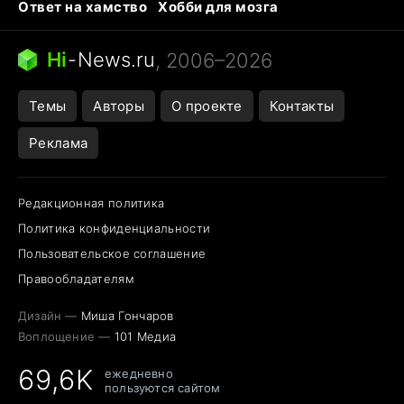
Ответ на хамство
Хобби для мозга
Бензин 100 и 95
Тунцы в океанариуме
Следующая пандемия
Google Maps открытие
Hi
-
News.ru
, 2006–2026
Темы
Авторы
О проекте
Контакты
Реклама
Редакционная политика
Политика конфиденциальности
Пользовательское соглашение
Правообладателям
Дизайн —
Миша Гончаров
Воплощение —
101 Медиа
69,6K
ежедневно
пользуются сайтом