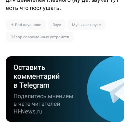
есть что послушать.
Hi End наушники
Звук
Музыка в науке
Обзор современных устройств