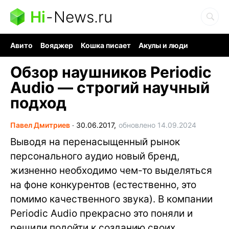
Hi
-
News.ru
Авито
Вояджер
Кошка писает
Акулы и люди
Ядерная война
Судоку и пазлы
Ядовитые пауки
Обзор наушников Periodic
Audio — строгий научный
подход
Павел Дмитриев
∙
30.06.2017,
обновлено 14.09.2024
Выводя на перенасыщенный рынок
персонального аудио новый бренд,
жизненно необходимо чем-то выделяться
на фоне конкурентов (естественно, это
помимо качественного звука). В компании
Periodic Audio прекрасно это поняли и
решили подойти к созданию своих