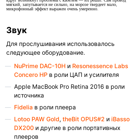
вдруг возникнут проблемы с кабелем — их решат. Сам провод
мягкий, запутывается не сильно, на морозе твердеет мало,
микрофонный эффект выражен очень умеренно.
Звук
Для прослушивания использовалось
следующее оборудование.
NuPrime DAC-10H
и
Resonessence Labs
Concero HP
в роли ЦАП и усилителя
Apple MacBook Pro Retina 2016 в роли
источника
Fidelia
в роли плеера
Lotoo PAW Gold
,
theBit OPUS#2
и
iBasso
DX200
и другие в роли портативных
плееров