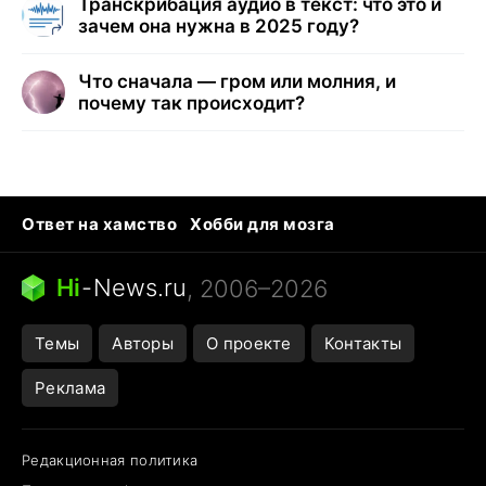
Транскрибация аудио в текст: что это и
зачем она нужна в 2025 году?
Что сначала — гром или молния, и
почему так происходит?
Ответ на хамство
Хобби для мозга
Бензин 100 и 95
Тунцы в океанариуме
Следующая пандемия
Google Maps открытие
Hi
-
News.ru
, 2006–2026
Темы
Авторы
О проекте
Контакты
Реклама
Редакционная политика