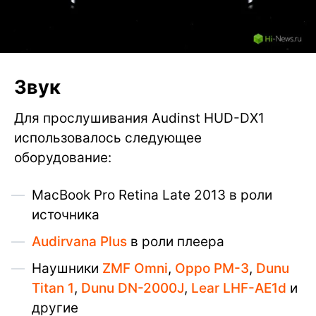
Звук
Для прослушивания Audinst HUD-DX1
использовалось следующее
оборудование:
MacBook Pro Retina Late 2013 в роли
источника
Audirvana Plus
в роли плеера
Наушники
ZMF Omni
,
Oppo PM-3
,
Dunu
Titan 1
,
Dunu DN-2000J
,
Lear LHF-AE1d
и
другие