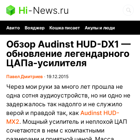
Hi
-
News.ru
Авито
Вояджер
Кошка писает
Акулы и люди
Ядерная война
Ядовитые пауки
Судоку и пазлы
Обзор Audinst HUD-DX1 —
обновление легендарного
ЦАПа-усилителя
Павел Дмитриев
∙
19.12.2015
Через мои руки за много лет прошла не
одна сотня аудиоустройств, но ни одно не
задержалось так надолго и не служило
верой и правдой так, как
Audinst HUD-
MX2
. Мощный усилитель и неплохой ЦАП
сочетаются в нем с компактными
размерами и приятной ценой. Масса