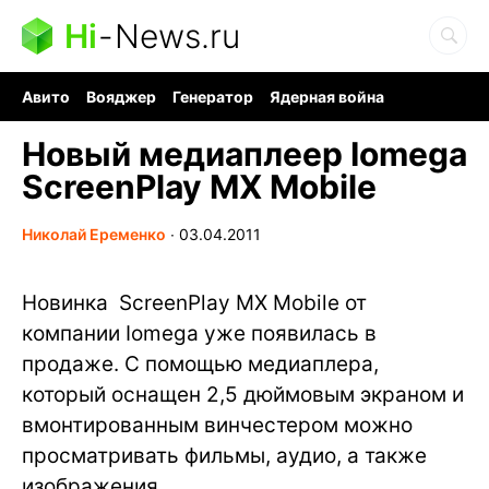
Hi
-
News.ru
Авито
Вояджер
Генератор
Ядерная война
Судоку и пазлы
Бензин 100 и 95
Хобби для мозга
Новый медиаплеер Iomega
ScreenPlay MX Mobile
Николай Еременко
∙
03.04.2011
Новинка ScreenPlay MX Mobile от
компании Iomega уже появилась в
продаже. С помощью медиаплера,
который оснащен 2,5 дюймовым экраном и
вмонтированным винчестером можно
просматривать фильмы, аудио, а также
изображения.