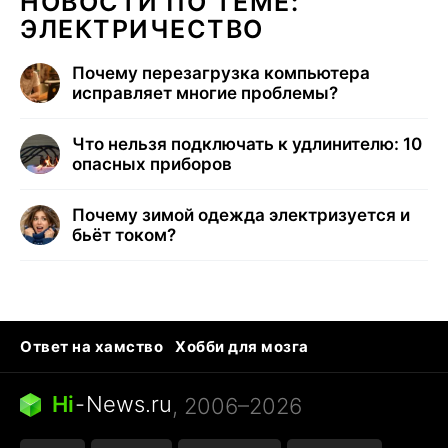
НОВОСТИ ПО ТЕМЕ:
ЭЛЕКТРИЧЕСТВО
Почему перезагрузка компьютера
исправляет многие проблемы?
Что нельзя подключать к удлинителю: 10
опасных приборов
Почему зимой одежда электризуется и
бьёт током?
Ответ на хамство
Хобби для мозга
Бензин 100 vs 95
Тунцы в океанариуме
Следующая пандемия
Google Maps открытие
Hi
-
News.ru
, 2006–2026