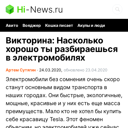
Hi
-
News.ru
Авито
Вояджер
Кошка писает
Акулы и люди
Ядерная война
Ядовитые пауки
Судоку и пазлы
Викторина: Насколько
хорошо ты разбираешься
в электромобилях
Артем Сутягин
∙
24.03.2020,
обновлено 23.04.2020
Электромобили без сомнения очень скоро
станут основным видом транспорта в
наших городах. Они быстрые, экологичные,
мощные, красивые и у них есть еще масса
преимуществ. Мало кто не хотел бы купить
себе красавицу Tesla. Этот феномен
объясним, но электромобилей уже сейчас