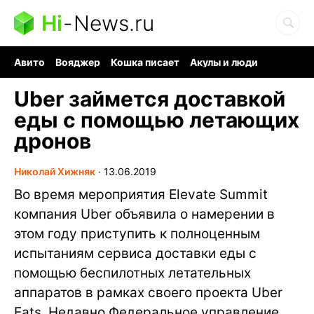
Hi
-
News.ru
Авито
Вояджер
Кошка писает
Акулы и люди
Ядерная война
Судоку и пазлы
Ядовитые пауки
Uber займется доставкой
еды с помощью летающих
дронов
Николай Хижняк
∙
13.06.2019
Во время мероприятия Elevate Summit
компания Uber объявила о намерении в
этом году приступить к полноценным
испытаниям сервиса доставки еды с
помощью беспилотных летательных
аппаратов в рамках своего проекта Uber
Eats. Недавно Федеральное управление