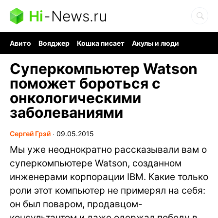
Hi
-
News.ru
Авито
Вояджер
Кошка писает
Акулы и люди
Ядерная война
Судоку и пазлы
Ядовитые пауки
Суперкомпьютер Watson
поможет бороться с
онкологическими
заболеваниями
Сергей Грэй
∙
09.05.2015
Мы уже неоднократно рассказывали вам о
суперкомпьютере Watson, созданном
инженерами корпорации IBM. Какие только
роли этот компьютер не примерял на себя:
он был поваром, продавцом-
консультантом и даже одержал победу в