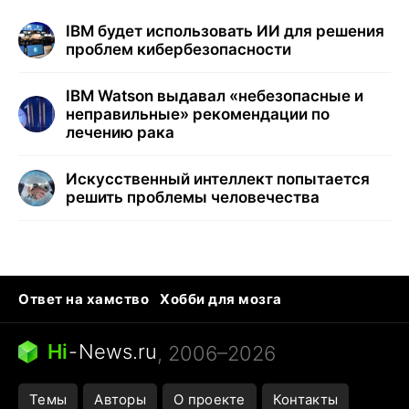
IBM будет использовать ИИ для решения
проблем кибербезопасности
IBM Watson выдавал «небезопасные и
неправильные» рекомендации по
лечению рака
Искусственный интеллект попытается
решить проблемы человечества
Ответ на хамство
Хобби для мозга
Бензин 100 и 95
Тунцы в океанариуме
Следующая пандемия
Google Maps открытие
Hi
-
News.ru
, 2006–2026
Темы
Авторы
О проекте
Контакты