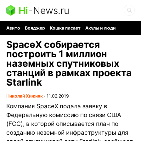
Hi
-
News.ru
Авито
Вояджер
Кошка писает
Акулы и люди
Ядерная война
Судоку и пазлы
Ядовитые пауки
SpaceX собирается
построить 1 миллион
наземных спутниковых
станций в рамках проекта
Starlink
Николай Хижняк
∙
11.02.2019
Компания SpaceX подала заявку в
Федеральную комиссию по связи США
(FCC), в которой описывается план по
созданию неземной инфраструктуры для