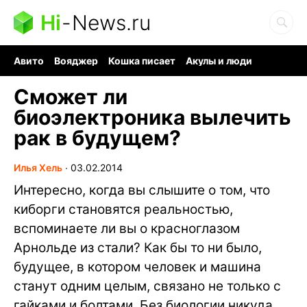
Hi
-
News.ru
Авито
Вояджер
Кошка писает
Акулы и люди
Ядерная война
Ядовитые пауки
Судоку и пазлы
Сможет ли
биоэлектроника вылечить
рак в будущем?
Илья Хель
∙
03.02.2014
Интересно, когда вы слышите о том, что
киборги становятся реальностью,
вспоминаете ли вы о красноглазом
Арнольде из стали? Как бы то ни было,
будущее, в котором человек и машина
станут одним целым, связано не только с
гайками и болтами. Без биологии никуда.