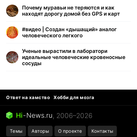
Почему муравьи не теряются и как
находят дорогу домой без GPS и карт
#
видео | Создан «дышащий» аналог
человеческого легкого
Ученые вырастили в лаборатори
идеальные человеческие кровеносные
сосуды
Ответ на хамство
Хобби для мозга
Бензин 100 vs 95
Тунцы в океанариуме
Следующая пандемия
Google Maps открытие
Hi
-
News.ru
, 2006–2026
Темы
Авторы
О проекте
Контакты