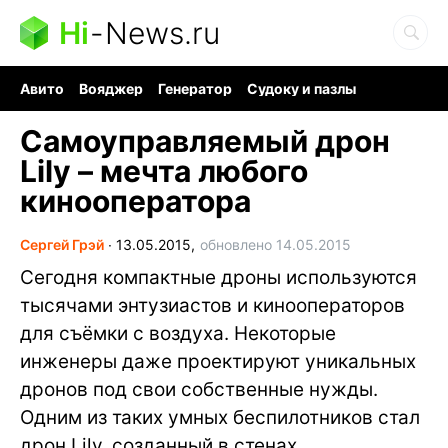
Hi
-
News.ru
Авито
Вояджер
Генератор
Судоку и пазлы
Хобби для мозга
Бензин 100 vs 95
Следующая пандемия
Самоуправляемый дрон
Lily – мечта любого
кинооператора
Сергей Грэй
∙
13.05.2015,
обновлено 14.05.2015
Сегодня компактные дроны используются
тысячами энтузиастов и кинооператоров
для съёмки с воздуха. Некоторые
инженеры даже проектируют уникальных
дронов под свои собственные нужды.
Одним из таких умных беспилотников стал
дрон Lily, созданный в стенах