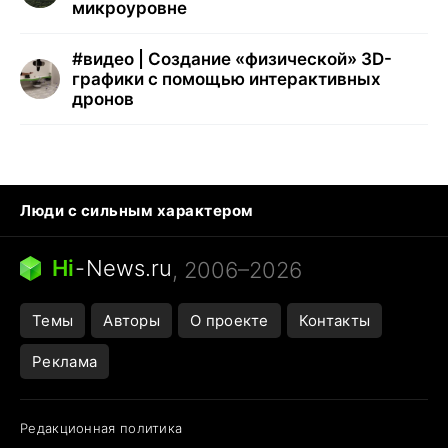
микроуровне
#
видео | Создание «физической» 3D-
графики с помощью интерактивных
дронов
Люди с сильным характером
Кошка писает на кровать
Тунцы в океанариуме
Ядовитые пауки России
Hi
-
News.ru
, 2006–2026
Города в ядерной войне
Открытие в Google Maps
Темы
Авторы
О проекте
Контакты
Реклама
Редакционная политика