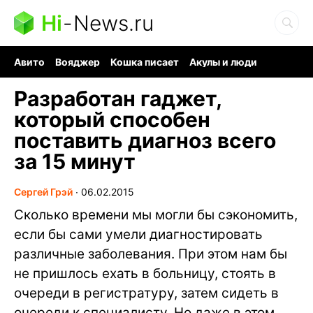
Hi
-
News.ru
Авито
Вояджер
Кошка писает
Акулы и люди
Ядерная война
Ядовитые пауки
Судоку и пазлы
Разработан гаджет,
который способен
поставить диагноз всего
за 15 минут
Сергей Грэй
∙
06.02.2015
Сколько времени мы могли бы сэкономить,
если бы сами умели диагностировать
различные заболевания. При этом нам бы
не пришлось ехать в больницу, стоять в
очереди в регистратуру, затем сидеть в
очереди к специалисту. Но даже в этом