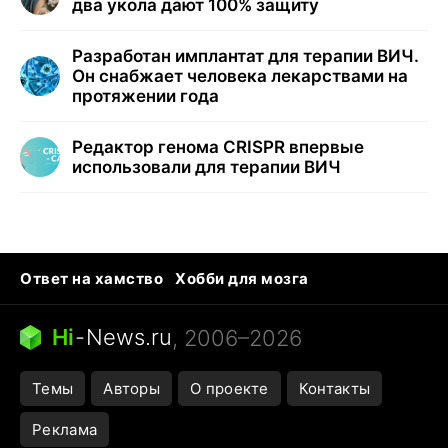
два укола дают 100% защиту
Разработан имплантат для терапии ВИЧ.
Он снабжает человека лекарствами на
протяжении года
Редактор генома CRISPR впервые
использовали для терапии ВИЧ
Ответ на хамство
Хобби для мозга
Бензин 100 vs 95
Тунцы в океанариуме
Следующая пандемия
Google Maps открытие
Hi
-
News.ru
, 2006–2026
Темы
Авторы
О проекте
Контакты
Реклама