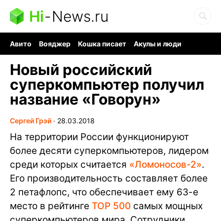
Hi
-
News.ru
Авито
Вояджер
Кошка писает
Акулы и люди
Ядерная война
Судоку и пазлы
Ядовитые пауки
Новый российский
суперкомпьютер получил
название «Говорун»
Сергей Грэй
∙
28.03.2018
На территории России функционируют
более десяти суперкомпьютеров, лидером
среди которых считается
«Ломоносов-2»
.
Его производительность составляет более
2 петафлопс, что обеспечивает ему 63-е
место в рейтинге
TOP 500
самых мощных
суперкомпьютеров мира. Сотрудники