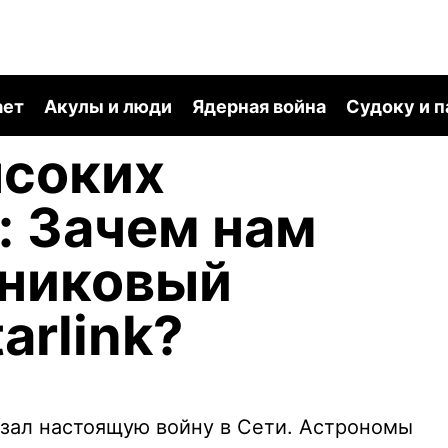
ает
Акулы и люди
Ядерная война
Судоку и 
ысоких
: Зачем нам
тниковый
arlink?
вязал настоящую войну в Сети. Астрономы