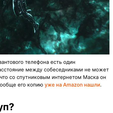
квантового телефона есть один
асстояние между собеседниками не может
 что со спутниковым интернетом Маска он
 вообще его копию
уже на Amazon нашли
.
уп?