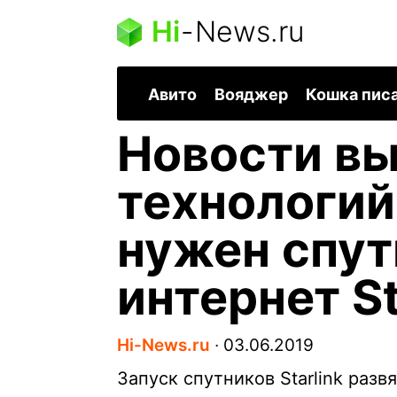
Hi
-
News.ru
Авито
Вояджер
Кошка пис
Новости в
технологий
нужен спу
интернет St
Hi-News.ru
∙
03.06.2019
Запуск спутников Starlink раз