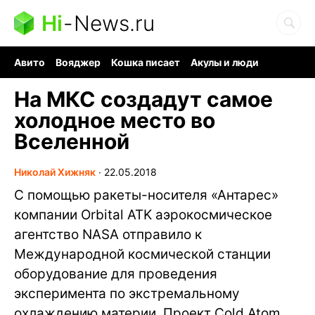
Hi
-
News.ru
Авито
Вояджер
Кошка писает
Акулы и люди
Ядерная война
Ядовитые пауки
Судоку и пазлы
На МКС создадут самое
холодное место во
Вселенной
Николай Хижняк
∙
22.05.2018
С помощью ракеты-носителя «Антарес»
компании Orbital ATK аэрокосмическое
агентство NASA отправило к
Международной космической станции
оборудование для проведения
эксперимента по экстремальному
охлаждению материи. Проект Cold Atom