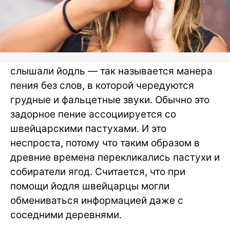
Пример общения при помощи свиста
Или вот другой пример. Вы наверняка
слышали йодль — так называется манера
пения без слов, в которой чередуются
грудные и фальцетные звуки. Обычно это
задорное пение ассоциируется со
швейцарскими пастухами. И это
неспроста, потому что таким образом в
древние времена перекликались пастухи и
собиратели ягод. Считается, что при
помощи йодля швейцарцы могли
обмениваться информацией даже с
соседними деревнями.