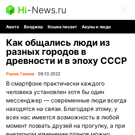
Hi
-
News.ru
Авито
Вояджер
Кошка писает
Акулы и люди
Ядерная война
Судоку и пазлы
Ядовитые пауки
Как общались люди из
разных городов в
древности и в эпоху СССР
Рамис Ганиев
∙
09.10.2022
В смартфоне практически каждого
человека установлен хотя бы один
мессенджер — современные люди всегда
находятся на связи. Благодаря этому, у
всех нас имеется возможность в любой
момент позвать друзей на прогулку, а при
внезапном изменении планов можно