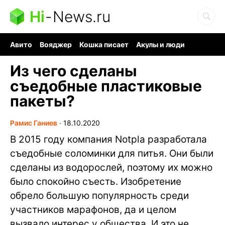
Hi
-
News.ru
Авито
Вояджер
Кошка писает
Акулы и люди
Ядерная война
Ядовитые пауки
Судоку и пазлы
Из чего сделаны
съедобные пластиковые
пакеты?
Рамис Ганиев
∙
18.10.2020
В 2015 году компания Notpla разработала
съедобные соломинки для питья. Они были
сделаны из водорослей, поэтому их можно
было спокойно съесть. Изобретение
обрело большую популярность среди
участников марафонов, да и целом
вызвало интерес у общества. И это не