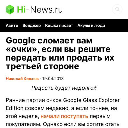
Hi
-
News.ru
Авито
Вояджер
Кошка писает
Акулы и люди
Ядерная война
Судоку и пазлы
Ядовитые пауки
Google сломает вам
«очки», если вы решите
передать или продать их
третьей стороне
Николай Хижняк
∙
19.04.2013
Радость будет недолгой
Ранние партии очков Google Glass Explorer
Edition совсем недавно, а если точнее, на
этой неделе,
начали поступать
первым
покупателям. Однако если вы хотите стать