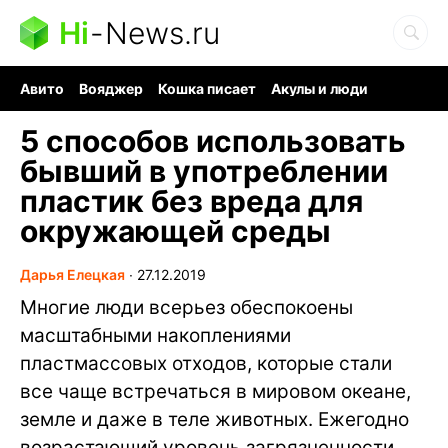
Hi
-
News.ru
Авито
Вояджер
Кошка писает
Акулы и люди
Ядерная война
Судоку и пазлы
Ядовитые пауки
5 способов использовать
бывший в употреблении
пластик без вреда для
окружающей среды
Дарья Елецкая
∙
27.12.2019
Многие люди всерьез обеспокоены
масштабными накоплениями
пластмассовых отходов, которые стали
все чаще встречаться в мировом океане,
земле и даже в теле животных. Ежегодно
возрастающий уровень загрязненности