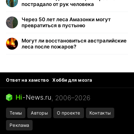
пострадало от рук человека
Через 50 лет леса Амазонки могут
превратиться в пустыню
Могут ли восстановиться австралийские
леса после пожаров?
Ответ на хамство
Хобби для мозга
Бензин 100 и 95
Тунцы в океанариуме
Следующая пандемия
Google Maps открытие
Hi
-
News.ru
, 2006–2026
Темы
Авторы
О проекте
Контакты
Реклама