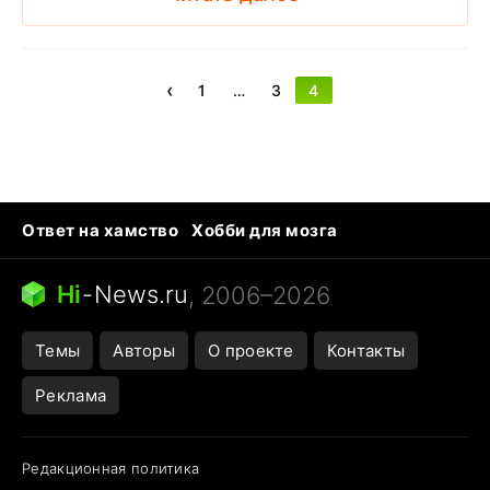
‹
1
…
3
4
Ответ на хамство
Хобби для мозга
Бензин 100 и 95
Тунцы в океанариуме
Следующая пандемия
Google Maps открытие
Hi
-
News.ru
, 2006–2026
Темы
Авторы
О проекте
Контакты
Реклама
Редакционная политика