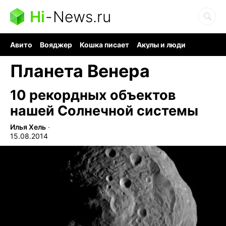
Hi
-
News.ru
Авито
Вояджер
Кошка писает
Акулы и люди
Ядерная война
Судоку и пазлы
Ядовитые пауки
Планета Венера
10 рекордных объектов
нашей Солнечной системы
Илья Хель
∙
15.08.2014