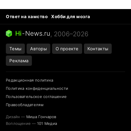
Ответ на хамство
Хобби для мозга
Бензин 100 и 95
Тунцы в океанариуме
Следующая пандемия
Google Maps открытие
Hi
-
News.ru
, 2006–2026
Темы
Авторы
О проекте
Контакты
Реклама
Редакционная политика
Политика конфиденциальности
Пользовательское соглашение
Правообладателям
Дизайн —
Миша Гончаров
Воплощение —
101 Медиа