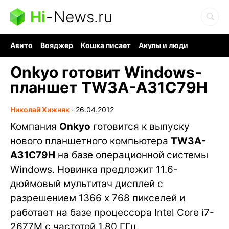
Hi
-
News.ru
Авито
Вояджер
Кошка писает
Акулы и люди
Ядерная война
Судоку и пазлы
Ядовитые пауки
Onkyo готовит Windows-
планшет TW3A-A31C79H
Николай Хижняк
∙
26.04.2012
Компания
Onkyo
готовится к выпуску
нового планшетного компьютера
TW3A-
A31C79H
на базе операционной системы
Windows. Новинка предложит 11.6-
дюймовый мультитач дисплей с
разрешением 1366 x 768 пикселей и
работает на базе процессора Intel Core i7-
2677M с частотой 1.80 ГГц.