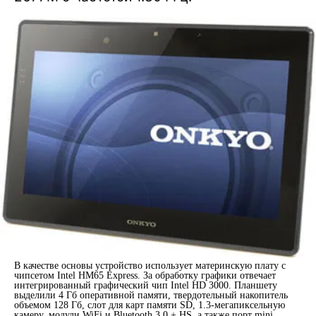
В качестве основы устройство использует материнскую плату с
чипсетом Intel HM65 Express. За обработку графики отвечает
интегрированный графический чип Intel HD 3000. Планшету
выделили 4 Гб оперативной памяти, твердотельный накопитель
объемом 128 Гб, слот для карт памяти SD, 1.3-мегапиксельную
камеру, модули WiFi и Bluetooth 3.0 + HS, а также порт mini