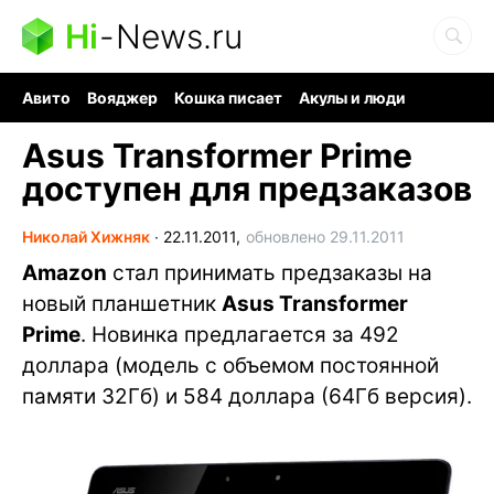
Hi
-
News.ru
Авито
Вояджер
Кошка писает
Акулы и люди
Ядерная война
Ядовитые пауки
Судоку и пазлы
Asus Transformer Prime
доступен для предзаказов
Николай Хижняк
∙
22.11.2011,
обновлено 29.11.2011
Amazon
стал принимать предзаказы на
новый планшетник
Asus Transformer
Prime
. Новинка предлагается за 492
доллара (модель с объемом постоянной
памяти 32Гб) и 584 доллара (64Гб версия).