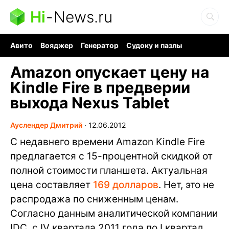
Hi
-
News.ru
Авито
Вояджер
Генератор
Судоку и пазлы
Хобби для мозга
Бензин 100 vs 95
Следующая пандемия
Amazon опускает цену на
Kindle Fire в предверии
выхода Nexus Tablet
Ауслендер Дмитрий
∙
12.06.2012
С недавнего времени Amazon Kindle Fire
предлагается с 15-процентной скидкой от
полной стоимости планшета. Актуальная
цена составляет
169 долларов
. Нет, это не
распродажа по сниженным ценам.
Согласно данным аналитической компании
IDC, с IV квартала 2011 года по I квартал