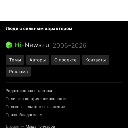
Люди с сильным характером
Кошка писает на кровать
Тунцы в океанариуме
Ядовитые пауки России
Hi
-
News.ru
, 2006–2026
Города в ядерной войне
Открытие в Google Maps
Темы
Авторы
О проекте
Контакты
Реклама
Редакционная политика
Политика конфиденциальности
Пользовательское соглашение
Правообладателям
Дизайн —
Миша Гончаров